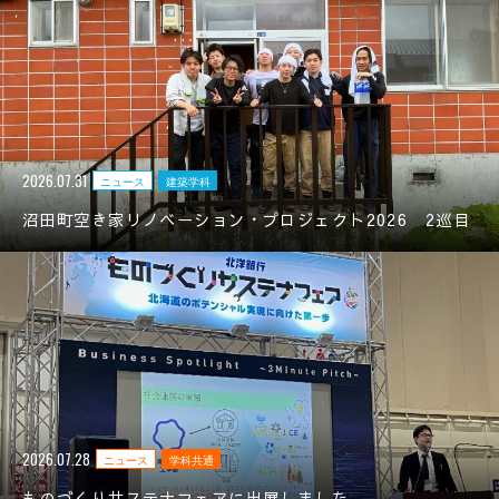
2026.07.31
ニュース
建築学科
沼田町空き家リノベーション・プロジェクト2026 2巡目
2026.07.28
ニュース
学科共通
ものづくりサステナフェアに出展しました