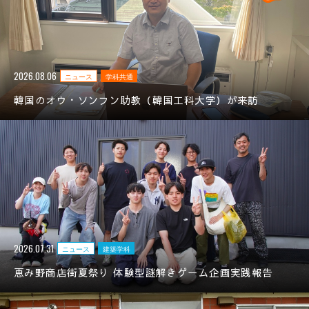
2026.08.06
ニュース
学科共通
韓国のオウ・ソンフン助教（韓国工科大学）が来訪
2026.07.31
ニュース
建築学科
恵み野商店街夏祭り 体験型謎解きゲーム企画実践報告