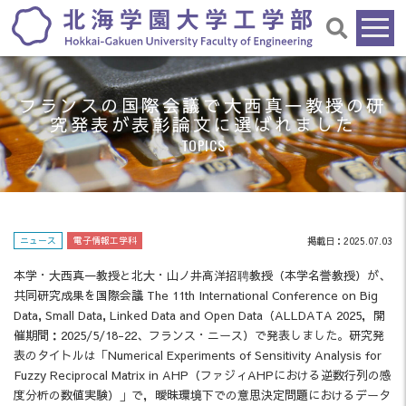
フランスの国際会議で大西真一教授の研
究発表が表彰論文に選ばれました
TOPICS
ニュース
電子情報工学科
掲載日：2025.07.03
本学・大西真一教授と北大・山ノ井高洋招聘教授（本学名誉教授）が、
共同研究成果を国際会議 The 11th International Conference on Big
Data, Small Data, Linked Data and Open Data（ALLDATA 2025，開
催期間：2025/5/18-22、フランス・ニース）で発表しました。研究発
表のタイトルは「Numerical Experiments of Sensitivity Analysis for
Fuzzy Reciprocal Matrix in AHP（ファジィAHPにおける逆数行列の感
度分析の数値実験）」で，曖昧環境下での意思決定問題におけるデータ