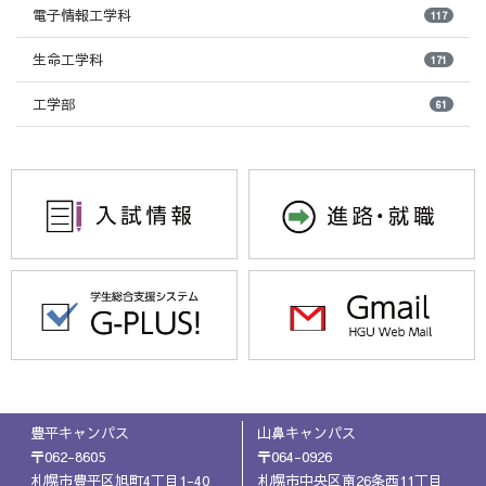
電子情報工学科
117
生命工学科
171
工学部
61
豊平キャンパス
山鼻キャンパス
〒062-8605
〒064-0926
札幌市豊平区旭町4丁目1-40
札幌市中央区南26条西11丁目