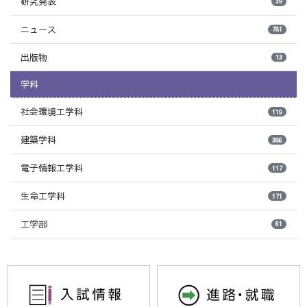
研究発表
39
ニュース
781
出版物
13
学科
社会環境工学科
119
建築学科
386
電子情報工学科
117
生命工学科
171
工学部
61