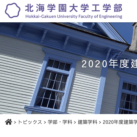
2020年
>
トピックス
>
学部・学科
>
建築学科
>
2020年度建