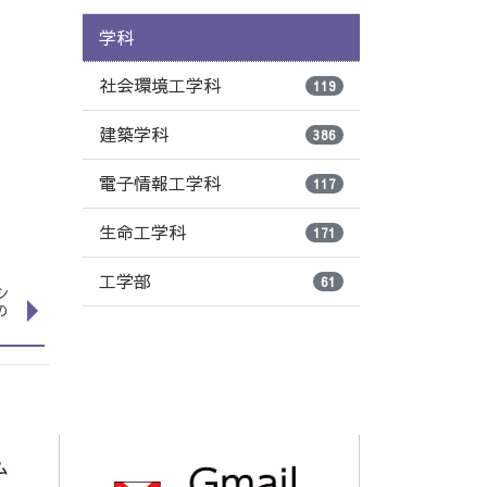
学科
社会環境工学科
119
建築学科
386
電子情報工学科
117
生命工学科
171
工学部
61
シ
の