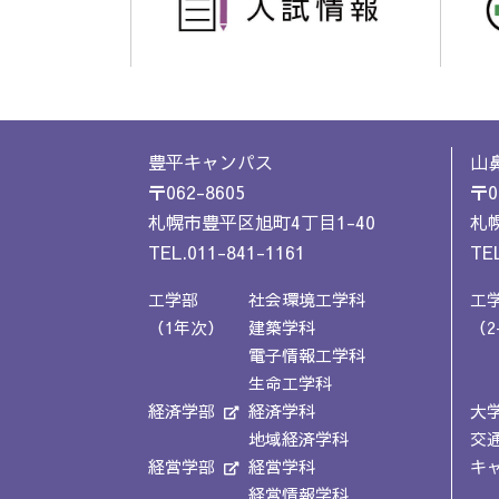
豊平キャンパス
山
〒062-8605
〒0
札幌市豊平区旭町4丁目1-40
札幌
TEL.011-841-1161
TEL
工学部
社会環境工学科
工
（1年次）
建築学科
（2
電子情報工学科
生命工学科
経済学部
経済学科
大
地域経済学科
交
経営学部
経営学科
キ
経営情報学科