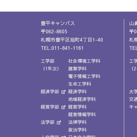
豊平キャンパス
山
〒062-8605
〒0
札幌市豊平区旭町4丁目1-40
札幌
TEL.011-841-1161
TEL
工学部
社会環境工学科
工
（1年次）
建築学科
（2
電子情報工学科
生命工学科
経済学部
経済学科
大
地域経済学科
交
経営学部
経営学科
キ
経営情報学科
法学部
法律学科
政治学科