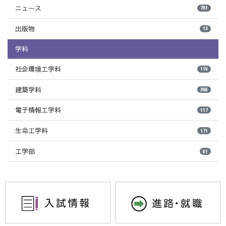
ニュース
781
出版物
13
学科
社会環境工学科
119
建築学科
386
電子情報工学科
117
生命工学科
171
工学部
61