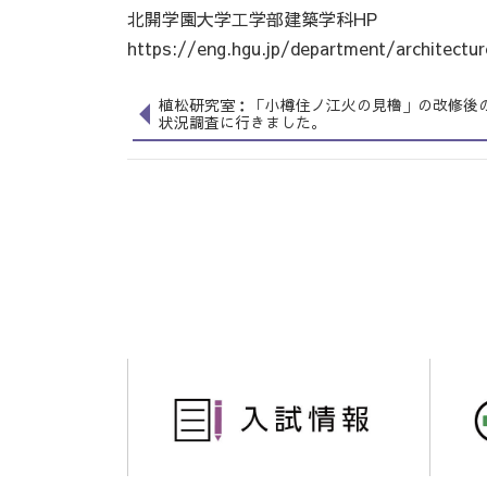
北開学園大学工学部建築学科HP
https://eng.hgu.jp/department/architectu
植松研究室：「小樽住ノ江火の見櫓」の改修後
状況調査に行きました。