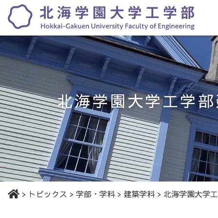
北海学園大学工学部建
>
トピックス
>
学部・学科
>
建築学科
>
北海学園大学工