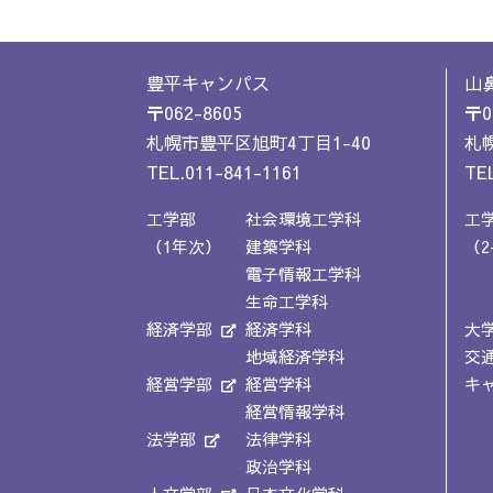
豊平キャンパス
山
〒062-8605
〒0
札幌市豊平区旭町4丁目1-40
札幌
TEL.011-841-1161
TEL
工学部
社会環境工学科
工
（1年次）
建築学科
（2
電子情報工学科
生命工学科
経済学部
経済学科
大
地域経済学科
交
経営学部
経営学科
キ
経営情報学科
法学部
法律学科
政治学科