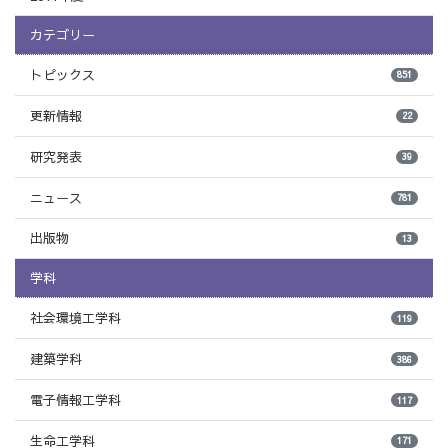
カテゴリー
トピックス
851
更新情報
22
研究発表
39
ニュース
781
出版物
13
学科
社会環境工学科
119
建築学科
386
電子情報工学科
117
生命工学科
171