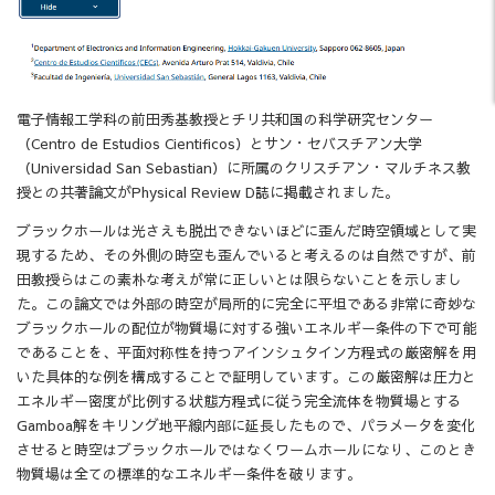
電子情報工学科の前田秀基教授とチリ共和国の科学研究センター
（Centro de Estudios Cientificos）とサン・セバスチアン大学
（Universidad San Sebastian）に所属のクリスチアン・マルチネス教
授との共著論文がPhysical Review D誌に掲載されました。
ブラックホールは光さえも脱出できないほどに歪んだ時空領域として実
現するため、その外側の時空も歪んでいると考えるのは自然ですが、前
田教授らはこの素朴な考えが常に正しいとは限らないことを示しまし
た。この論文では外部の時空が局所的に完全に平坦である非常に奇妙な
ブラックホールの配位が物質場に対する強いエネルギー条件の下で可能
であることを、平面対称性を持つアインシュタイン方程式の厳密解を用
いた具体的な例を構成することで証明しています。この厳密解は圧力と
エネルギー密度が比例する状態方程式に従う完全流体を物質場とする
Gamboa解をキリング地平線内部に延長したもので、パラメータを変化
させると時空はブラックホールではなくワームホールになり、このとき
物質場は全ての標準的なエネルギー条件を破ります。