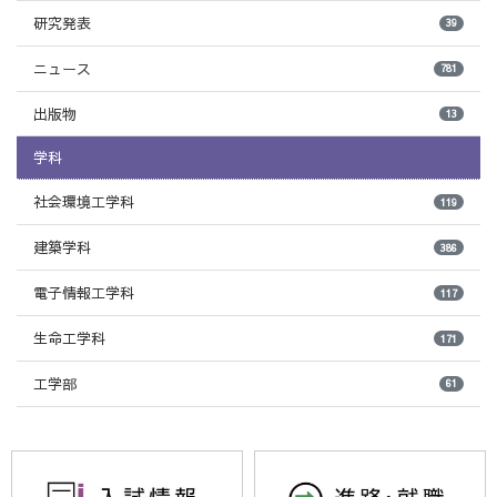
研究発表
39
ニュース
781
出版物
13
学科
社会環境工学科
119
建築学科
386
電子情報工学科
117
生命工学科
171
工学部
61