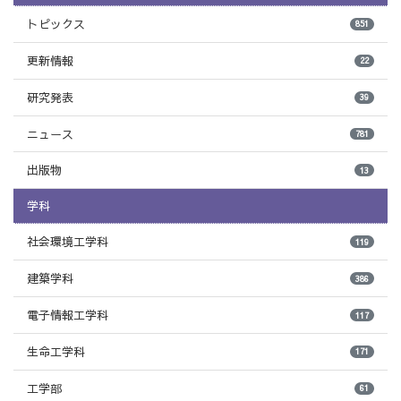
トピックス
851
更新情報
22
研究発表
39
ニュース
781
出版物
13
学科
社会環境工学科
119
建築学科
386
電子情報工学科
117
生命工学科
171
工学部
61