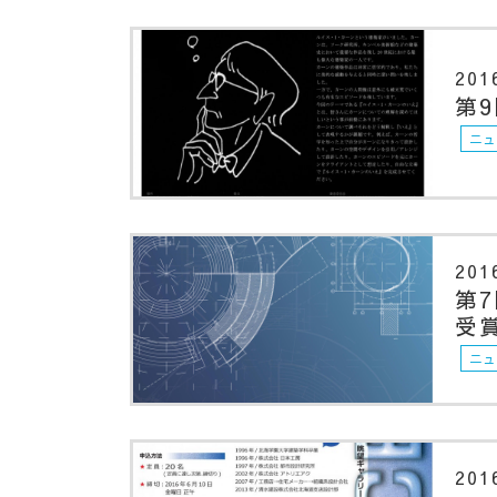
201
第
ニュ
201
第
受
ニュ
201