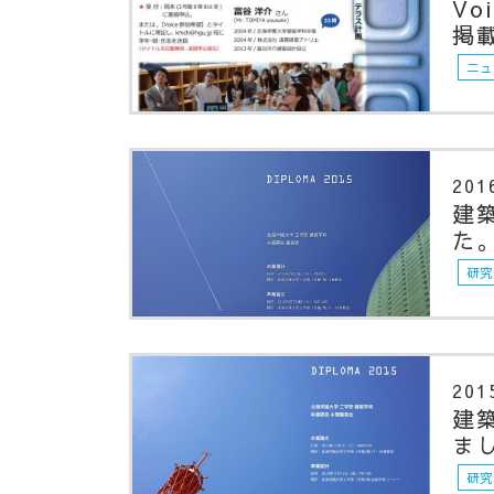
V
掲
ニュ
201
建
た
研究
201
建
ま
研究