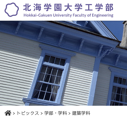
>
トピックス
>
学部・学科
>
建築学科