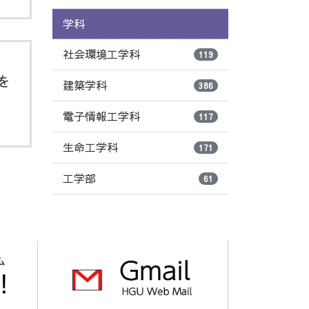
学科
社会環境工学科
119
を
建築学科
386
電子情報工学科
117
生命工学科
171
工学部
61