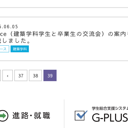
5.06.05
oice（建築学科学生と卒業生の交流会）の案内
載しました。
ース
建築学科
‹
37
38
39