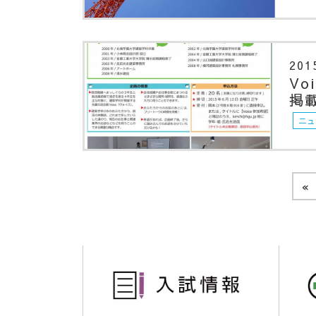
201
V
掲
ニュ
«