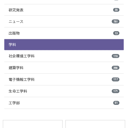
研究発表
39
ニュース
781
出版物
13
学科
社会環境工学科
119
建築学科
386
電子情報工学科
117
生命工学科
171
工学部
61