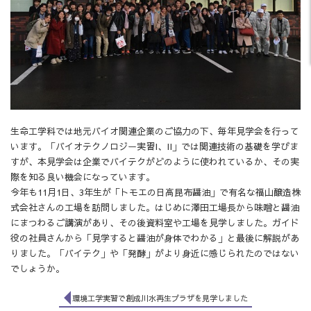
生命工学科では地元バイオ関連企業のご協力の下、毎年見学会を行って
います。「バイオテクノロジー実習I、II」では関連技術の基礎を学びま
すが、本見学会は企業でバイテクがどのように使われているか、その実
際を知る良い機会になっています。
今年も11月1日、3年生が「トモエの日高昆布醤油」で有名な福山醸造株
式会社さんの工場を訪問しました。はじめに澤田工場長から味噌と醤油
にまつわるご講演があり、その後資料室や工場を見学しました。ガイド
役の社員さんから「見学すると醤油が身体でわかる」と最後に解説があ
りました。「バイテク」や「発酵」がより身近に感じられたのではない
でしょうか。
環境工学実習で創成川水再生プラザを見学しました