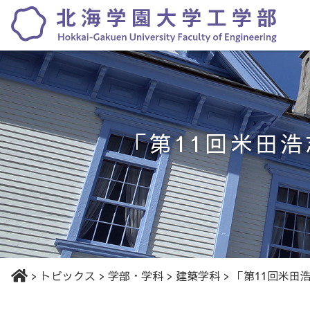
「第11回米田
>
トピックス
>
学部・学科
>
建築学科
>
「第11回米田