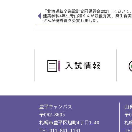
「北海道組卒業設計合同講評会2021」において
建築学科4年生青山稜くんが最優秀賞、麻生香実
さんが優秀賞を受賞しました。
豊平キャンパス
山
〒062-8605
〒0
札幌市豊平区旭町4丁目1-40
札幌
TEL.011-841-1161
TEL