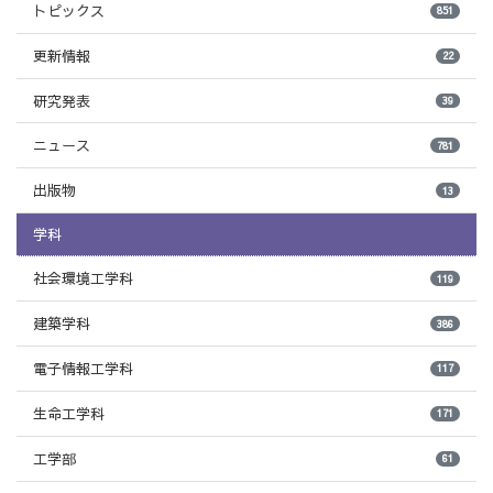
トピックス
851
更新情報
22
研究発表
39
ニュース
781
出版物
13
学科
社会環境工学科
119
建築学科
386
電子情報工学科
117
生命工学科
171
工学部
61