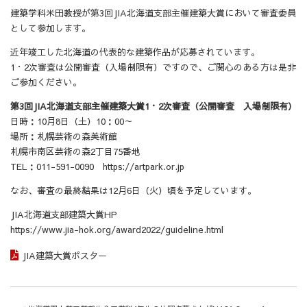
建築学科米田教授が第3回JIA北海道支部主催建築大賞において審査委員
として参加します。
近年竣工した北海道の代表的な建築作品が応募されています。
1・2次審査は公開審査（入場制限有）ですので、ご関心のある方は是非
ご参加ください。
第3回JIA北海道支部主催建築大賞1・2次審査（公開審査 入場制限有）
日時：10月8日（土）10：00～
場所：札幌芸術の森美術館
札幌市南区芸術の森2丁目75番地
TEL：011-591-0090
https://artpark.or.jp
なお、審査の最終結果は12月6日（火）頃を予定しています。
JIA北海道支部建築大賞HP
https://www.jia-hok.org/award2022/guideline.html
JIA建築大賞ポスター