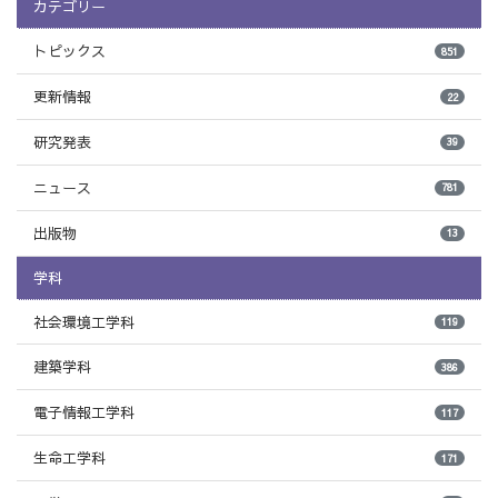
カテゴリー
トピックス
851
更新情報
22
研究発表
39
ニュース
781
出版物
13
学科
社会環境工学科
119
建築学科
386
電子情報工学科
117
生命工学科
171