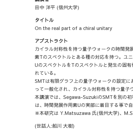
田中 洋平 (信州大学)
タイトル
On the real part of a chiral unitary
アブストラクト
カイラル対称性を持つ量子ウォークの時間発
素Tのスペクトルとある種の対応を持つ。ユニ
UのスペクトルをTのスペクトルと発生の固有
れている。
SMTは有限グラフ上の量子ウォークの設定において
って一般化され、カイラル対称性を持つ量子
本講演では、Segawa-SuzukiのSMT
は、時間発展作用素Uの実部に着目する事で
※本研究は Y.Matsuzawa 氏(信州大学)、M
(世話人:船川 大樹)