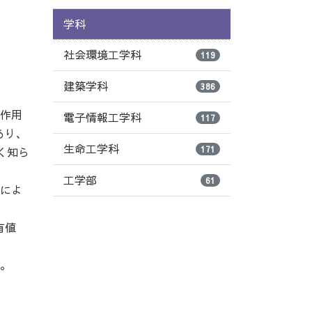
学科
社会環境工学科
119
建築学科
386
役作用
電子情報工学科
117
あり、
生命工学科
171
く知ら
工学部
61
iによ
有値
る。