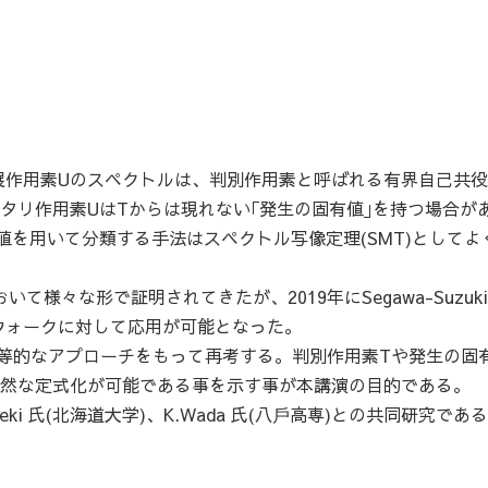
展作用素Uのスペクトルは、判別作用素と呼ばれる有界自己共
タリ作用素UはTからは現れない｢発生の固有値｣を持つ場合が
値を用いて分類する手法はスペクトル写像定理(SMT)としてよ
様々な形で証明されてきたが、2019年にSegawa-Suzuk
ウォークに対して応用が可能となった。
を別の初等的なアプローチをもって再考する。判別作用素Tや発生の固
自然な定式化が可能である事を示す事が本講演の目的である。
.Seki 氏(北海道大学)、K.Wada 氏(八戶高専)との共同研究であ