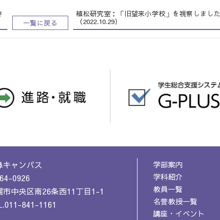
さ
植松研究室：「旧望来小学校」を視察しまし
（2022.10.29）
一覧に戻る
鼻キャンパス
学部案内
学科紹介
64-0926
教員一覧
市中央区南26条西11丁目1-1
名誉教授一覧
.011-841-1161
講座・イベント