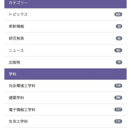
カテゴリー
トピックス
851
更新情報
22
研究発表
39
ニュース
781
出版物
13
学科
社会環境工学科
119
建築学科
386
電子情報工学科
117
生命工学科
171