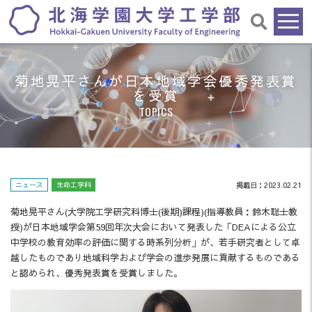
菊地晃平さんが日本地域学会優秀発表賞
を受賞
TOPICS
ニュース
生命工学科
掲載日：2023.02.21
菊地晃平さん(大学院工学研究科博士(後期)課程)(指導教員：鈴木聡士教
授)が日本地域学会第59回年次大会において発表した「DEAによる公立
中学校の教育効率の評価に関する時系列分析」が、若手研究者として卓
越したものであり地域科学および学会の進歩発展に貢献するものである
と認められ、優秀発表賞を受賞しました。