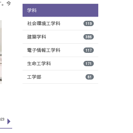
す。今
学科
社会環境工学科
119
建築学科
386
電子情報工学科
117
生命工学科
171
工学部
61
23