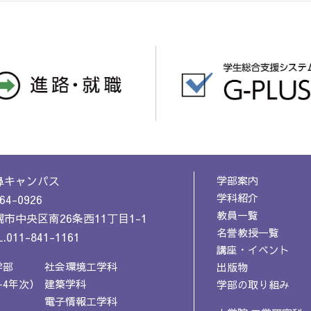
鼻キャンパス
学部案内
学科紹介
64-0926
教員一覧
市中央区南26条西11丁目1-1
名誉教授一覧
.011-841-1161
講座・イベント
学部
社会環境工学科
出版物
-4年次）
建築学科
学部の取り組み
電子情報工学科