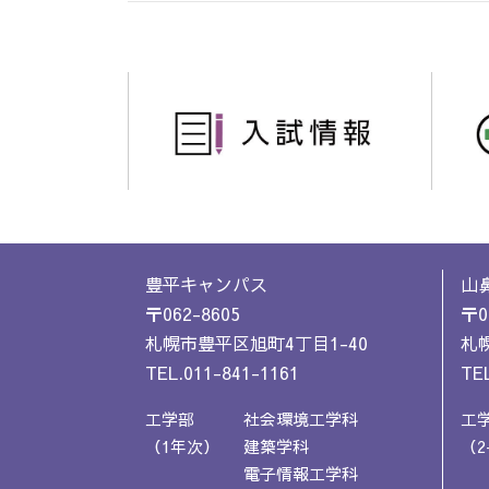
豊平キャンパス
山
〒062-8605
〒0
札幌市豊平区旭町4丁目1-40
札幌
TEL.011-841-1161
TEL
工学部
社会環境工学科
工
（1年次）
建築学科
（2
電子情報工学科