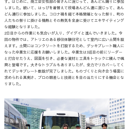
す。はじめに、商工会女性部の皆さんに混じって、あんどん踊りに参加
しました。続いて、はっぴを着替えて役場あんどん連に混じって、あん
どん連行に参加しました。コロナ禍を経て本格開催となった祭り、町の
人たちの祭りに掛ける情熱とその熱気を全身に受けてエキサイティング
な経験となりました。
2日目からの作業にも気合いが入り、グイグイと進んでいきました。今
回の物件では、アトリエのある移住体験住宅として室内に広い土間を設
えます。土間にはコンクリートを打設するため、デッキプレート職人に
なった卒業生に応援をお願いしました。卒業生は3巡目の前にリーダー
と打合せたうえ、図面を引き、必要な資材と工具をトラックに積んで颯
爽と登場です。大きなトラブルもありましたが、全力でリカバーしてく
れてデッキプレート敷設が完了しました。ものづくりと向き合う場面に
求められる真剣さ、プロの眼差しと技術とを目の当たりにする機会とな
りました。