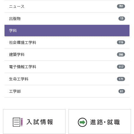
ニュース
781
出版物
13
学科
社会環境工学科
119
建築学科
386
電子情報工学科
117
生命工学科
171
工学部
61