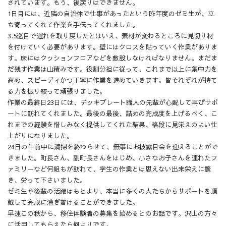
されています。もう、後戻りはできません。
1日目には、近隣の自治体で仕事があったという昨年度のゼミ生が、立
ち寄ってくれて作業を手伝ってくれました。
3.5巡目で遅れを取り戻したとはいえ、素材が変わるところに見切り材
を付けていく必要があります。壁にはクロスを貼っていく作業がありま
す。床にはクッションフロアなどを敷設しなければなりません。まだま
だ残す作業は山積みです。役割分担に従って、これまで以上に集中力を
高め、スピーディかつ丁寧に作業を進めていきます。皆それぞれが持て
る力を振り絞って頑張りました。
作業の最終日23日には、デッキプレート職人の先輩が心配して再びサポ
ートに訪れてくれました。最後の最後、詰めの完成度を上げるべく、こ
れまでの経験を惜しみなく提供してくれた結果、格段に見栄えのよい仕
上がりになりました。
24日の午前中に清掃を終わらせて、無事にお披露目会を迎えることがで
きました。町長さん、副町長さんをはじめ、小さなお子さんを連れたフ
ァミリーなど何組もが訪れて、学生の作業とは思えない出来栄えに驚
き、労って下さいました。
ゼミ生や後輩の活躍はもとより、本当に多くの人たちからサポートを頂
戴して完成に漕ぎ着けることができました。
早速この秋から、移住体験者の募集を始めるとのお話です。沢山の方々
に活用してもらえたら何よりです。