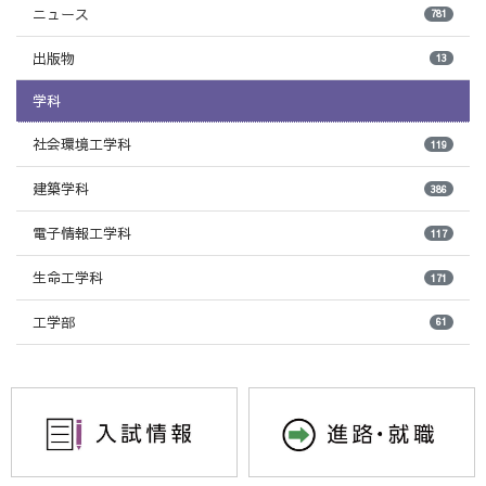
ニュース
781
出版物
13
学科
社会環境工学科
119
建築学科
386
電子情報工学科
117
生命工学科
171
工学部
61