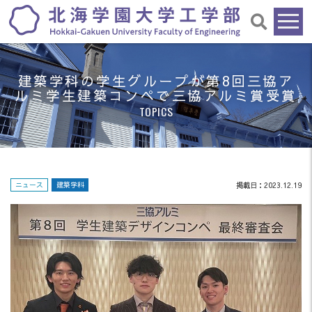
建築学科の学生グループが第8回三協ア
ルミ学生建築コンペで三協アルミ賞受賞
TOPICS
ニュース
建築学科
掲載日：2023.12.19