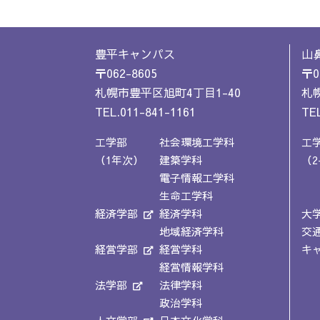
豊平キャンパス
山
〒062-8605
〒0
札幌市豊平区旭町4丁目1-40
札幌
TEL.011-841-1161
TEL
工学部
社会環境工学科
工
（1年次）
建築学科
（2
電子情報工学科
生命工学科
経済学部
経済学科
大
地域経済学科
交
経営学部
経営学科
キ
経営情報学科
法学部
法律学科
政治学科