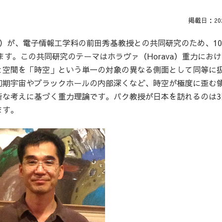
掲載日：2025
rsity）が、電子情報工学科の前田秀基教授との共同研究のため、10
ます。この共同研究のテーマはホラヴァ（Horava）重力にお
と空間を「時空」という単一の対象の異なる側面として同等に
初期宇宙やブラックホールの内部深くなど、時空が極度に歪む
新な考えに基づく重力理論です。パク教授が日本を訪れるのは3
ます。