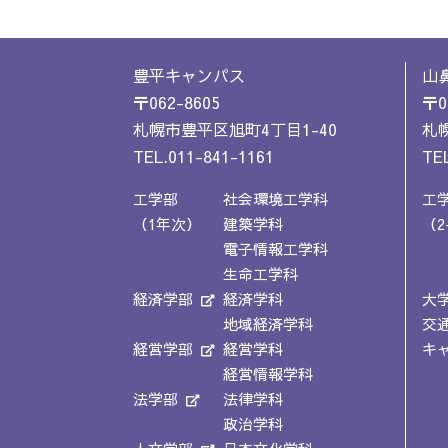
豊平キャンパス
山
〒062-8605
〒0
札幌市豊平区旭町4丁目1-40
札幌
TEL.011-841-1161
TEL
工学部
社会環境工学科
工
（1年次）
建築学科
（2
電子情報工学科
生命工学科
経済学部
経済学科
大
地域経済学科
交
経営学部
経営学科
キ
経営情報学科
法学部
法律学科
政治学科