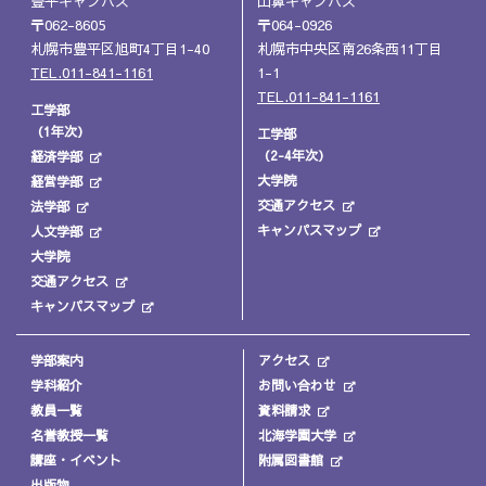
豊平キャンパス
山鼻キャンパス
〒062-8605
〒064-0926
札幌市豊平区旭町4丁目1-40
札幌市中央区南26条西11丁目
TEL.011-841-1161
1-1
TEL.011-841-1161
工学部
（1年次）
工学部
（2-4年次）
経済学部
大学院
経営学部
交通アクセス
法学部
キャンパスマップ
人文学部
大学院
交通アクセス
キャンパスマップ
学部案内
アクセス
学科紹介
お問い合わせ
教員一覧
資料請求
名誉教授一覧
北海学園大学
講座・イベント
附属図書館
出版物