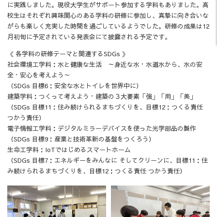
に実践しました。現役大学生がサポート参加する学科もありました。高
校生はそれぞれ興味関心のある学科の研修に参加し、真摯に向き合いな
がらも楽しく充実した時間を過ごしているようでした。研修の成果は12
月初旬に予定されている発表会にて披露される予定です。
《 各学科の研修テーマと関連するSDGs 》
社会環境工学科：水と健康な生活 ～身近な水・水道水から、水の安
全・安心を考えよう～
（SDGs 目標6：安全な水とトイレを世界中に）
建築学科：つくって考えよう・建築の３大要素「強」「用」「美」
（SDGs 目標11：住み続けられるまちづくりを、目標12：つくる責任
つかう責任）
電子情報工学科：デジタルミラーデバイスを使った光学部品の製作
（SDGs 目標9：産業と技術革新の基盤をつくろう）
生命工学科：IoTではじめるスマートホーム
（SDGs 目標7：エネルギーをみんなに そしてクリーンに、目標11：住
み続けられるまちづくりを、目標12：つくる責任 つかう責任）