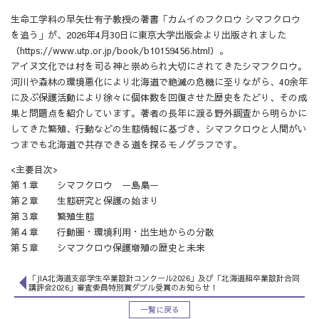
生命工学科の早矢仕有子教授の著書「カムイのフクロウ シマフクロウ
を追う」が、2026年4月30日に東京大学出版会より出版されました
（
https://www.utp.or.jp/book/b10159456.html
）。
アイヌ文化では村を司る神と崇められ大切にされてきたシマフクロウ。
河川や森林の環境悪化により北海道で絶滅の危機に至りながら、40余年
に及ぶ保護活動により徐々に個体数を回復させた歴史をたどり、その成
果と問題点を紹介しています。著者の長年に渡る野外調査から明らかに
してきた繁殖、行動などの生態情報に基づき、シマフクロウと人間がい
つまでも北海道で共存できる道を探るモノグラフです。
<主要目次>
第１章 シマフクロウ ー島梟ー
第２章 生態研究と保護の始まり
第３章 繁殖生態
第４章 行動圏・環境利用・出生地からの分散
第５章 シマフクロウ保護増殖の歴史と未来
「JIA北海道支部学生卒業設計コンクール2026」及び「北海道組卒業設計合同
講評会2026」審査委員特別賞ダブル受賞のお知らせ！
一覧に戻る