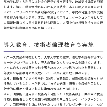
都市学に関する科目には社会心理学や都市経済学、地域福祉論等を配置
します。特に、積雪寒冷地における交通政策、あるいは交通弱者に対す
るバリァフリーなどの福祉政策の策定において、市民の合意形成を支援
する能力を養成します。また、市民とのコミュニケーション手段として
の情報技術などに関する科目群も配置し、人間中心の視野を持った文理
総合型の技術者の育成を目指します。
導入教育、技術者倫理教育も実施
両コース共通の特徴として、大学入学前の数学、物理学の履修が必ずし
も十分でない学生に対し、導入教育的なカリキュラムを設けています。
さらに数多くの演習と実験実習を組み込んで実践的な技術を習得し、4
年次には学部教育の集大成として、卒業研究に取り組みます。
近年、技術者による不祥事件（原発、官製談合、耐震強度偽装等々）が
多発しているなか、本学科では「技術者倫理・演習」を必修科目とし、
社会的に信用・信頼される技術者の育成を目指します。
また、国際的に通用する技術者を目指した「技術英語」、実社会で就業
体験し技術者としての意識や職業意識の向上をはかる「インターンシッ
プ」、口頭発表や討論の能力を身につける「プレゼンテーション」など