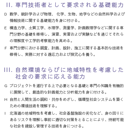
専門技術者として要求される基礎能力
数学、統計学および物理、 化学、生物、地学などの自然科学および
情報技術に関する基礎能力を身に付ける。
構造力学、土質工学、水理学、測量学、計画数理学などに関する専
門分野の基礎を修得し、演習、実習および実験などを通じてそれら
の理解度や工学的考察能力を高める。
専門分野における調査、計画、設計、施工に関する基本的な技術を
修得し、実務に対する適応力および探究心を養う。
自然環境ならびに地域特性を考慮した
社会の要求に応える能力
プロジェクトを遂行する上で必要となる基礎と専門の知識を有機的
に展開して、創造的な計画能力と分析能力を身に付ける。
自然と人間生活の調和・共存をめざし、循環型社会システムを築く
ための環境技術を理解する。
北海道の地域特性を考慮し、社会基盤施設の劣化など、身の回りに
あるリスクを理解し事前に適切な対策をとることにより、持続可能
な社会を建設し管理する技術を身につける。