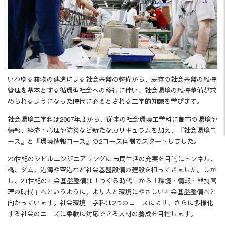
いわゆる箱物の建造による社会基盤の整備から、既存の社会基盤の維持
管理を基本とする循環型社会への移行に伴い、社会環境の維持整備が求
められるようになった時代に必要とされる工学的知識を学びます。
社会環境工学科は2007年度から、従来の社会環境工学科に都市の環境や
情報、経済・心理や防災など新たなカリキュラムを加え、『社会環境コ
ース』と『環境情報コース』の2コース体制でスタートしました。
20世紀のシビルエンジニアリングは市民生活の充実を目的にトンネル、
橋、ダム、港湾や空港など社会基盤設備の建設を担ってきました。しか
し、21世紀の社会基盤整備は「つくる時代」から「環境・情報・維持管
理の時代」へというように、より人と環境にやさしい社会基盤整備へと
向かっています。社会環境工学科は2つのコースにより、さらに多様化
する社会のニーズに柔軟に対応できる人材の養成を目指します。