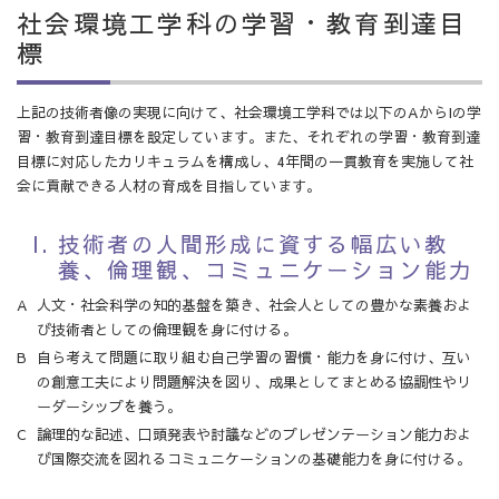
社会環境工学科の学習・教育到達目
標
上記の技術者像の実現に向けて、社会環境工学科では以下のAからIの学
習・教育到達目標を設定しています。また、それぞれの学習・教育到達
目標に対応したカリキュラムを構成し、4年間の一貫教育を実施して社
会に貢献できる人材の育成を目指しています。
技術者の人間形成に資する幅広い教
養、倫理観、コミュニケーション能力
人文・社会科学の知的基盤を築き、社会人としての豊かな素養およ
び技術者としての倫理観を身に付ける。
自ら考えて問題に取り組む自己学習の習慣・能力を身に付け、互い
の創意工夫により問題解決を図り、成果としてまとめる協調性やリ
ーダーシップを養う。
論理的な記述、口頭発表や討議などのプレゼンテーション能力およ
び国際交流を図れるコミュニケーションの基礎能力を身に付ける。