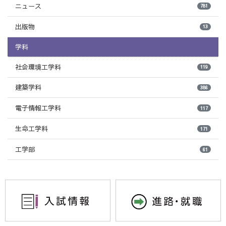
ニュース
781
出版物
13
学科
社会環境工学科
119
建築学科
386
電子情報工学科
117
生命工学科
171
工学部
61