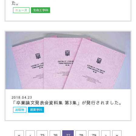
た。
ニュース
生命工学科
2018.04.23
「卒業論文発表会資料集 第3集」が発行されました。
出版物
建築学科
«
‹
75
76
77
78
79
›
»