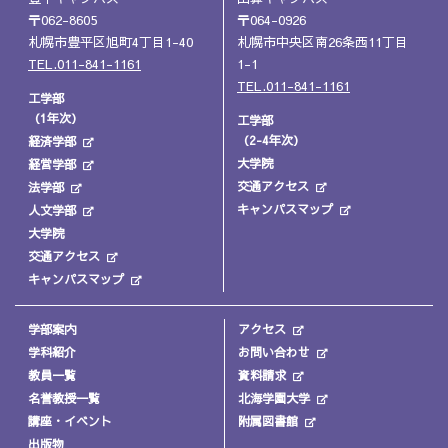
〒062-8605
〒064-0926
札幌市豊平区旭町4丁目1-40
札幌市中央区南26条西11丁目
TEL.011-841-1161
1-1
TEL.011-841-1161
工学部
（1年次）
工学部
（2-4年次）
経済学部
大学院
経営学部
交通アクセス
法学部
キャンパスマップ
人文学部
大学院
交通アクセス
キャンパスマップ
学部案内
アクセス
学科紹介
お問い合わせ
教員一覧
資料請求
名誉教授一覧
北海学園大学
講座・イベント
附属図書館
出版物