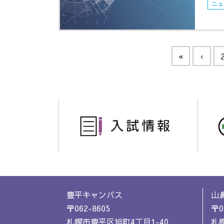
ニュ
«
‹
豊平キャンパス
山
〒062-8605
〒0
札幌市豊平区旭町4丁目1-40
札幌