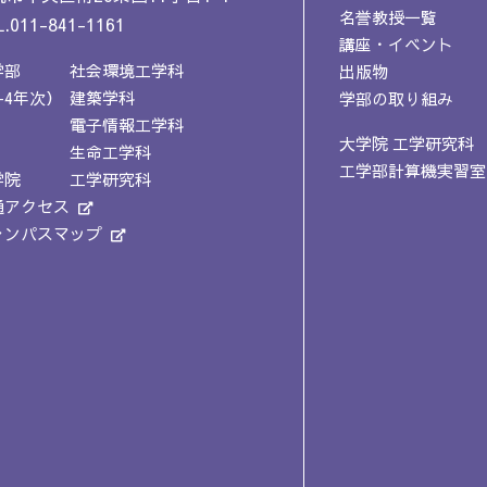
名誉教授一覧
.011-841-1161
講座・イベント
学部
社会環境工学科
出版物
-4年次）
建築学科
学部の取り組み
電子情報工学科
大学院 工学研究科
生命工学科
工学部計算機実習室
学院
工学研究科
通アクセス
ャンパスマップ