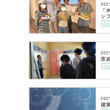
202
「
ッ
ニュ
202
恵
ニュ
202
建