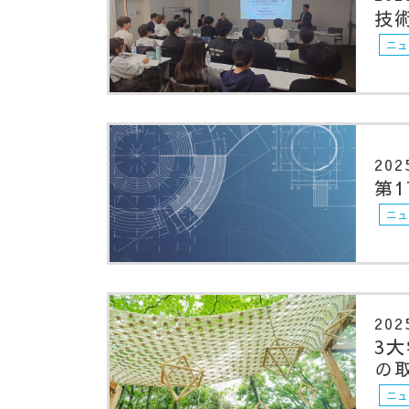
技
ニュ
202
第
ニュ
202
3大
の
ニュ