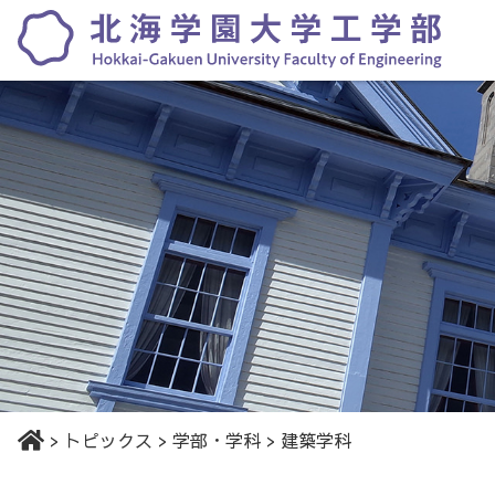
>
トピックス
>
学部・学科
>
建築学科