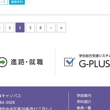
ース
建築学科
2
3
4
5
6
›
»
鼻キャンパス
学部案内
学科紹介
64-0926
教員一覧
市中央区南26条西11丁目1-1